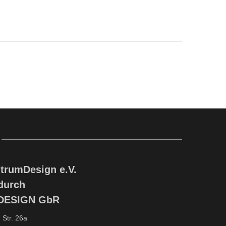
trumDesign e.V.
 durch
rDESIGN GbR
Str. 26a