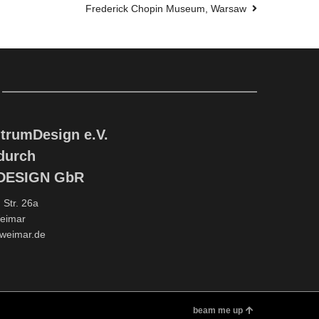
Frederick Chopin Museum, Warsaw
trumDesign e.V.
 durch
rDESIGN GbR
Str. 26a
eimar
-weimar.de
beam me up