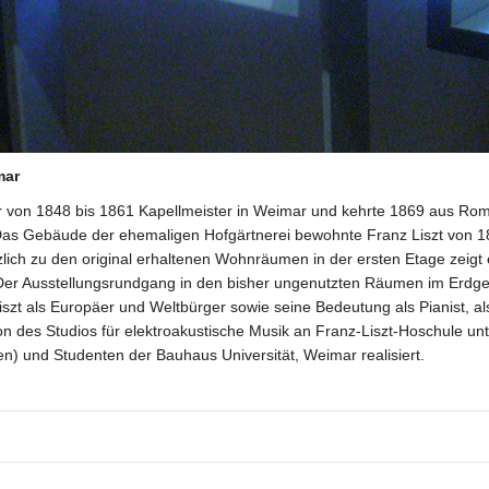
mar
von 1848 bis 1861 Kapellmeister in Weimar und kehrte 1869 aus Rom i
Das Gebäude der ehemaligen Hofgärtnerei bewohnte Franz Liszt von 186
tzlich zu den original erhaltenen Wohnräumen in der ersten Etage zei
 Der Ausstellungsrundgang in den bisher ungenutzten Räumen im Erdges
t als Europäer und Weltbürger sowie seine Bedeutung als Pianist, al
ion des Studios für elektroakustische Musik an Franz-Liszt-Hoschule 
en) und Studenten der Bauhaus Universität, Weimar realisiert.